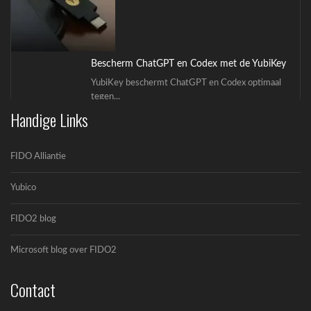
Bescherm ChatGPT en Codex met de YubiKey
YubiKey beschermt ChatGPT en Codex optimaal
tegen...
Handige Links
FIDO Alliantie
Yubico
FIDO2 blog
OpenAI en Yubico: De toekomst van veilige AI-
workflows
Microsoft blog over FIDO2
OpenAI en Yubico zijn een strategisch
partnerschap...
Contact