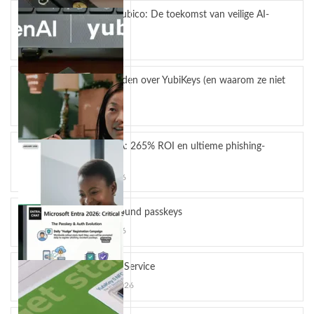
OpenAI en Yubico: De toekomst van veilige AI-
workflows
mei 4, 2026
5 misverstanden over YubiKeys (en waarom ze niet
kloppen)
april 13, 2026
YubiKey MFA: 265% ROI en ultieme phishing-
bescherming
maart 24, 2026
Hardware-bound passkeys
maart 10, 2026
YubiKey as a Service
februari 12, 2026
OpenAI en Yubico: De toekomst van veilige AI-