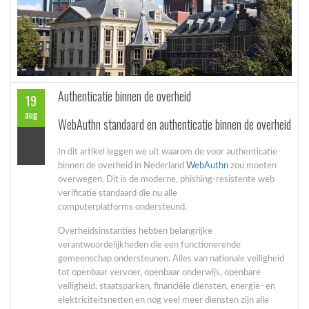
Authenticatie binnen de overheid
19
aug
WebAuthn standaard en authenticatie binnen de overheid
In dit artikel leggen we uit waarom de voor authenticatie
binnen de overheid in Nederland
WebAuthn
zou moeten
overwegen. Dit is de moderne, phishing-resistente web
verificatie standaard die nu alle
computerplatforms ondersteund.
Overheidsinstanties hebben belangrijke
verantwoordelijkheden die een functionerende
gemeenschap ondersteunen. Alles van nationale veiligheid
tot openbaar vervoer, openbaar onderwijs, openbare
veiligheid, staatsparken, financiële diensten, energie- en
elektriciteitsnetten en nog veel meer diensten zijn alle