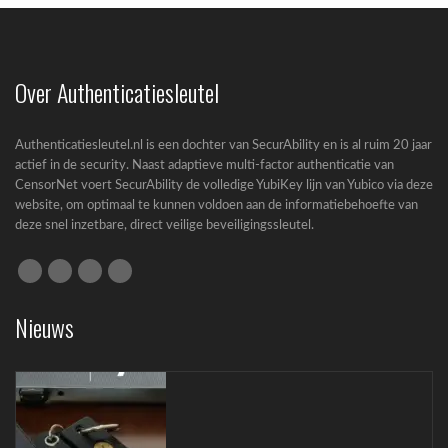
Passkeys nieuwe standaard in Entra ID
Microsoft zet een grote stap richting een...
Over Authenticatiesleutel
Authenticatiesleutel.nl is een dochter van SecurAbility en is al ruim 20 jaar
actief in de security. Naast adaptieve multi-factor authenticatie van
CensorNet voert SecurAbility de volledige YubiKey lijn van Yubico via deze
website, om optimaal te kunnen voldoen aan de informatiebehoefte van
deze snel inzetbare, direct veilige beveiligingssleutel.
Cyberbeveiligingswet (CBW): complete gids
voor bedrijven
Nieuws
Cyberbeveiligingswet (CBW): wat betekent de
nieuwe wet...