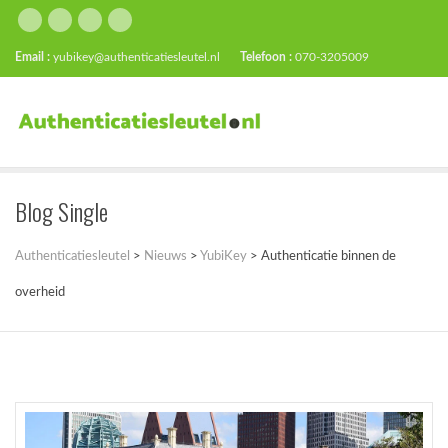
Email :
yubikey@authenticatiesleutel.nl
Telefoon :
070-3205009
Blog Single
Authenticatiesleutel
>
Nieuws
>
YubiKey
>
Authenticatie binnen de
overheid