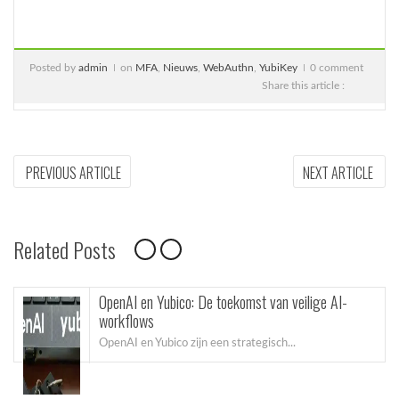
Posted by
admin
on
MFA
,
Nieuws
,
WebAuthn
,
YubiKey
0 comment
Share this article :
Bericht
PREVIOUS
NEX
PREVIOUS ARTICLE
NEXT ARTICLE
ARTICLE:
ARTI
navigatie
Related Posts
OpenAI en Yubico: De toekomst van veilige AI-
workflows
OpenAI en Yubico zijn een strategisch...