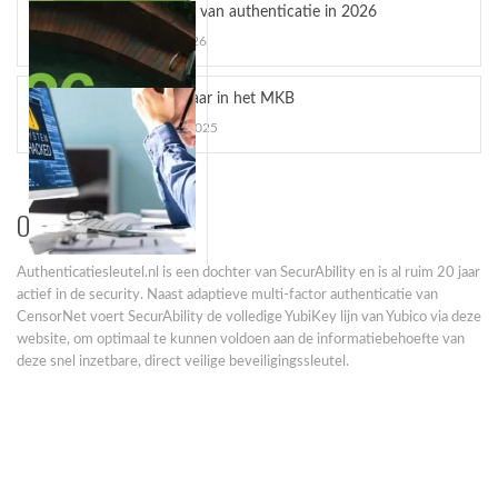
De toekomst van authenticatie in 2026
workflows
januari 16, 2026
OpenAI en Yubico zijn een strategisch
partnerschap...
Phishing gevaar in het MKB
november 5, 2025
Over ons
Authenticatiesleutel.nl is een dochter van SecurAbility en is al ruim 20 jaar
5 misverstanden over YubiKeys (en waarom ze
actief in de security. Naast adaptieve multi-factor authenticatie van
niet kloppen)
CensorNet voert SecurAbility de volledige YubiKey lijn van Yubico via deze
De adoptie van passkeys en hardware security...
website, om optimaal te kunnen voldoen aan de informatiebehoefte van
deze snel inzetbare, direct veilige beveiligingssleutel.