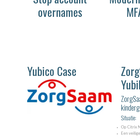
overnames
MF
Yubico Case
Zorg
Yubi
ZorgSaa
kinderg
Situatie:
Op Citrix 
Een veilig