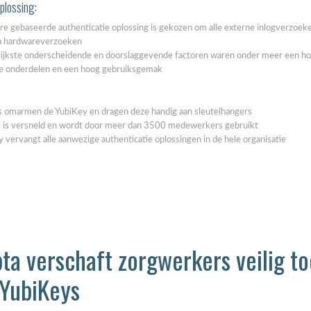
plossing:
e gebaseerde authenticatie oplossing is gekozen om alle externe inlogverzoeke
a hardwareverzoeken
5 misverstanden over
ijkste onderscheidende en doorslaggevende factoren waren onder meer een hoge
YubiKeys (en waarom ze
 onderdelen en een hoog gebruiksgemak
niet kloppen)
De adoptie van passkeys en
hardware security...
 omarmen de YubiKey en dragen deze handig aan sleutelhangers
 is versneld en wordt door meer dan 3500 medewerkers gebruikt
 vervangt alle aanwezige authenticatie oplossingen in de hele organisatie
Passkeys nieuwe
ta verschaft zorgwerkers veilig t
standaard in Entra ID
Microsoft zet een grote
YubiKeys
stap richting een...