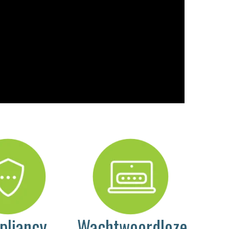
pliancy
Wachtwoordloze