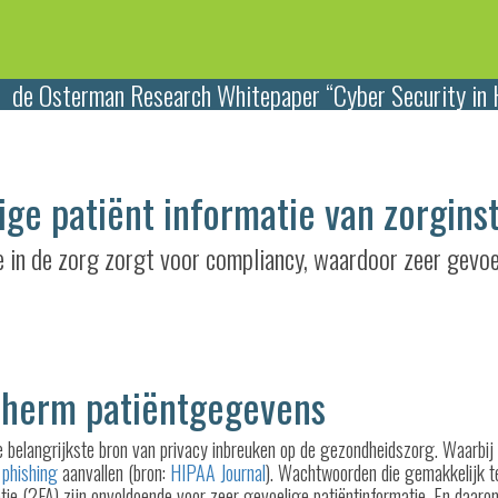
: de Osterman Research
Whitepaper
“Cyber Security in 
ige patiënt informatie van zorgins
ie in de zorg zorgt voor compliancy, waardoor zeer gevo
herm patiëntgegevens
de belangrijkste bron van privacy inbreuken op de gezondheidszorg. Waarbij
n
phishing
aanvallen (bron:
HIPAA Journal
). Wachtwoorden die gemakkelijk t
tie (2FA) zijn onvoldoende voor zeer gevoelige patiëntinformatie. En daarom