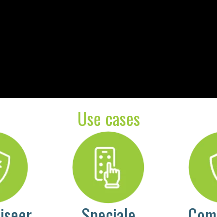
Use cases
iseer
Speciale
Com