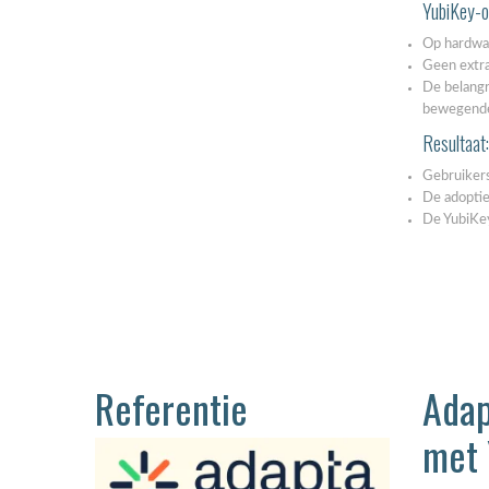
YubiKey-o
Op hardwar
Geen extr
De belangr
bewegende
Resultaat:
Gebruikers
De adoptie
De YubiKey
Referentie
Adap
met 