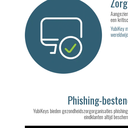
Zorg
Aangezien
een kritis
YubiKey m
wereldwij
Phishing-besten
YubiKeys bieden gezondheidszorgorganisaties phishing
eindklanten altijd besch