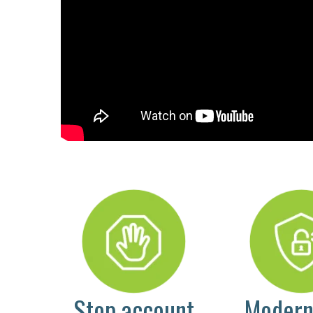
Stop account
Modern