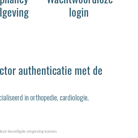
lgeving
login
tor authenticatie met de
aliseerd in orthopedie, cardiologie,
n deze beveiligde omgeving komen