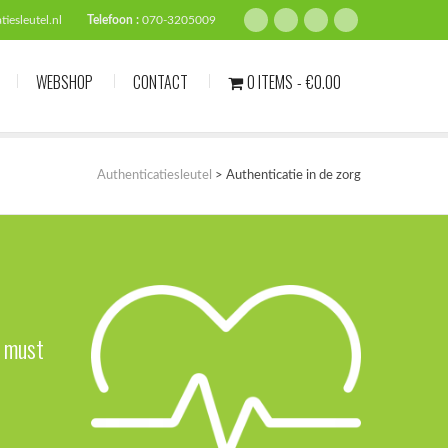
iesleutel.nl
Telefoon :
070-3205009
WEBSHOP
CONTACT
0 ITEMS
€0.00
Authenticatiesleutel
>
Authenticatie in de zorg
n must