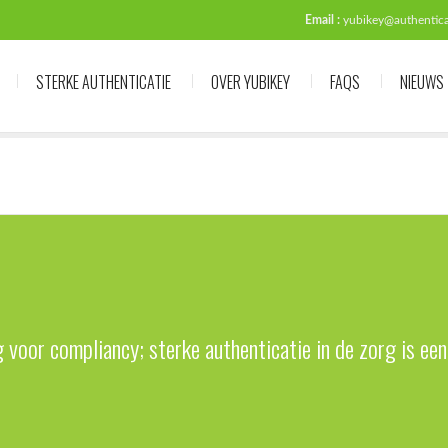
Email :
yubikey@authenticat
STERKE AUTHENTICATIE
OVER YUBIKEY
FAQS
NIEUWS
voor compliancy; sterke authenticatie in de zorg is ee