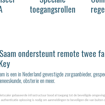
A
toegangsrollen
rege
Saam ondersteunt remote twee fac
Key
OpenAI en Yubico: De
toekomst van veilige AI-
workflows
m is een in Nederland gevestigde zorgaanbieder, gespeci
OpenAI en Yubico zijn een
eneeskunde, obsterie en meer.
strategisch partnerschap...
Netscaler gebaseerde infrastructuur bood al toegang tot de beveiligde omgeving
e authenticatie oplossing is nodig om aanmeldingen te beveiligen die van buite