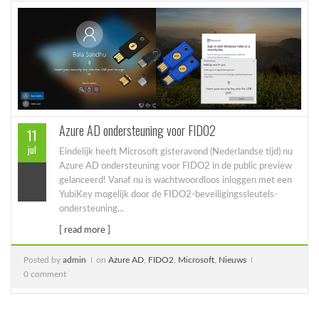
Azure AD ondersteuning voor FIDO2
11
jul
Eindelijk heeft Microsoft gisteravond (Nederlandse tijd) nu
Azure AD ondersteuning voor FIDO2 in de public preview
gelanceerd! Vanaf nu is wachtwoordloos inloggen met een
YubiKey mogelijk door de FIDO2-beveiligingssleutels-
ondersteuning...
[ read more ]
Posted by
admin
on
Azure AD
,
FIDO2
,
Microsoft
,
Nieuws
0 comment