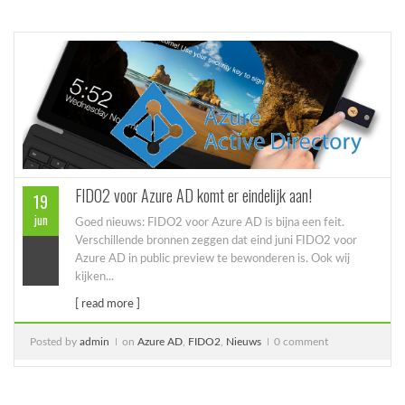
FIDO2 voor Azure AD komt er eindelijk aan!
19
jun
Goed nieuws: FIDO2 voor Azure AD is bijna een feit.
Verschillende bronnen zeggen dat eind juni FIDO2 voor
Azure AD in public preview te bewonderen is. Ook wij
kijken...
[ read more ]
Posted by
admin
on
Azure AD
,
FIDO2
,
Nieuws
0 comment