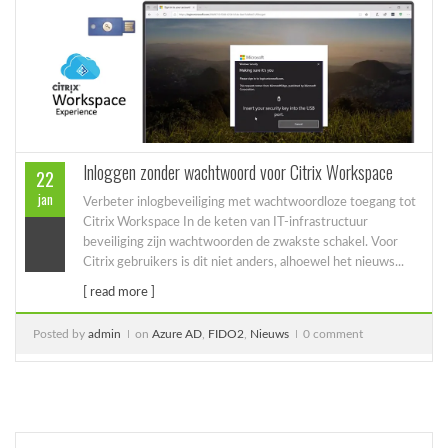
Inloggen zonder wachtwoord voor Citrix Workspace
22
jan
Verbeter inlogbeveiliging met wachtwoordloze toegang tot
Citrix Workspace In de keten van IT-infrastructuur
beveiliging zijn wachtwoorden de zwakste schakel. Voor
Citrix gebruikers is dit niet anders, alhoewel het nieuws...
[ read more ]
Posted by
admin
on
Azure AD
,
FIDO2
,
Nieuws
0 comment