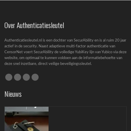
Cyberbeveiligingswet (CBW): complete gids
voor bedrijven
Over Authenticatiesleutel
Cyberbeveiligingswet (CBW): wat betekent de
nieuwe wet...
Authenticatiesleutel.nl is een dochter van SecurAbility en is al ruim 20 jaar
actief in de security. Naast adaptieve multi-factor authenticatie van
CensorNet voert SecurAbility de volledige YubiKey lijn van Yubico via deze
website, om optimaal te kunnen voldoen aan de informatiebehoefte van
deze snel inzetbare, direct veilige beveiligingssleutel.
Bescherm ChatGPT en Codex met de YubiKey
Nieuws
YubiKey beschermt ChatGPT en Codex optimaal
tegen...