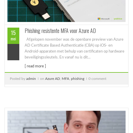
Phishing resistente MFA voor Azure AD
15
mei
Afgelopen november was de openbare preview van Azure
AD Certificate Based Authenticatie (CBA) op iOS- en
Android-apparaten met behulp van certificaten op hardware
beveiligingssleutels. En vanaf nu is dit...
[ read more ]
Posted by
admin
on
Azure AD
,
MFA
,
phishing
0 comment