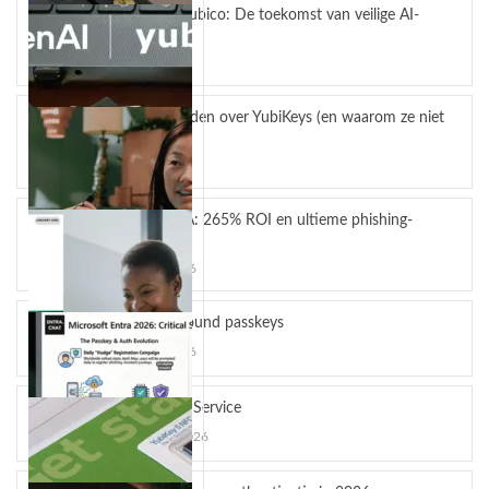
OpenAI en Yubico: De toekomst van veilige AI-
workflows
mei 4, 2026
5 misverstanden over YubiKeys (en waarom ze niet
kloppen)
april 13, 2026
OpenAI en Yubico: De toekomst van veilige AI-
YubiKey MFA: 265% ROI en ultieme phishing-
workflows
bescherming
OpenAI en Yubico zijn een strategisch
maart 24, 2026
partnerschap...
Hardware-bound passkeys
maart 10, 2026
YubiKey as a Service
februari 12, 2026