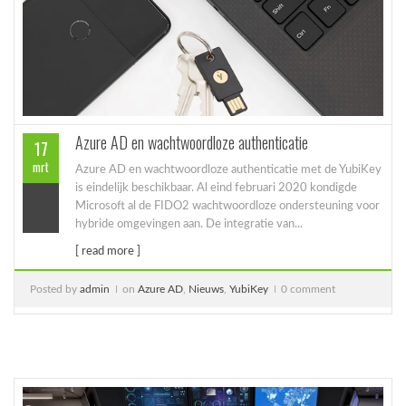
Azure AD en wachtwoordloze authenticatie
17
mrt
Azure AD en wachtwoordloze authenticatie met de YubiKey
is eindelijk beschikbaar. Al eind februari 2020 kondigde
Microsoft al de FIDO2 wachtwoordloze ondersteuning voor
hybride omgevingen aan. De integratie van...
[ read more ]
Posted by
admin
on
Azure AD
,
Nieuws
,
YubiKey
0 comment