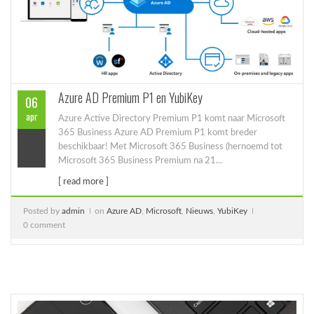
Azure AD Premium P1 en YubiKey
06
apr
Azure Active Directory Premium P1 komt naar Microsoft
365 Business Azure AD Premium P1 komt breder
beschikbaar! Met Microsoft 365 Business (hernoemd tot
Microsoft 365 Business Premium na 21...
[ read more ]
Posted by
admin
on
Azure AD
,
Microsoft
,
Nieuws
,
YubiKey
0 comment