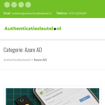
Email :
yubikey@authenticatiesleutel.nl
Telefoon :
070-3205009
Categorie:
Azure AD
Authenticatiesleutel
>
Azure AD