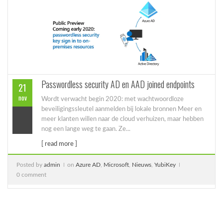
Passwordless security AD en AAD joined endpoints
21
nov
Wordt verwacht begin 2020: met wachtwoordloze
beveiligingssleutel aanmelden bij lokale bronnen Meer en
meer klanten willen naar de cloud verhuizen, maar hebben
nog een lange weg te gaan. Ze...
[ read more ]
Posted by
admin
on
Azure AD
,
Microsoft
,
Nieuws
,
YubiKey
0 comment