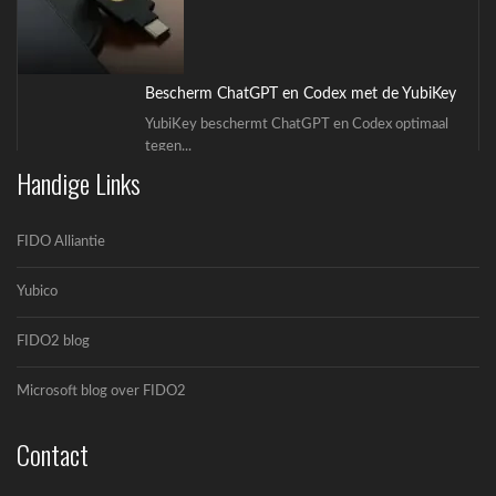
OpenAI en Yubico: De toekomst van veilige AI-
workflows
OpenAI en Yubico zijn een strategisch
partnerschap...
Handige Links
FIDO Alliantie
Yubico
FIDO2 blog
5 misverstanden over YubiKeys (en waarom ze
Microsoft blog over FIDO2
niet kloppen)
De adoptie van passkeys en hardware security...
Contact