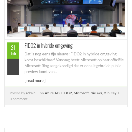
FIDO2 in hybride omgeving
21
feb
Dat is nog eens fijn nieuws: FIDO2 in hybride omgeving
komt beschikbaar! Vandaag heeft Microsoft op haar officiële
Microsoft Blog aangekondigd dat er een uitgebreide public
preview komt van...
[ read more ]
Posted by
admin
on
Azure AD
,
FIDO2
,
Microsoft
,
Nieuws
,
YubiKey
0 comment