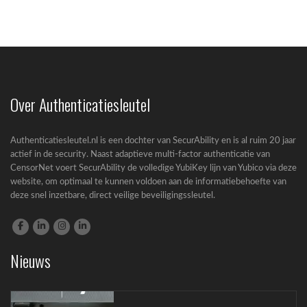
Passkeys nieuwe standaard in Entra ID
Microsoft zet een grote stap richting een...
Over Authenticatiesleutel
Authenticatiesleutel.nl is een dochter van SecurAbility en is al ruim 20 jaar
actief in de security. Naast adaptieve multi-factor authenticatie van
CensorNet voert SecurAbility de volledige YubiKey lijn van Yubico via deze
website, om optimaal te kunnen voldoen aan de informatiebehoefte van
deze snel inzetbare, direct veilige beveiligingssleutel.
Cyberbeveiligingswet (CBW): complete gids
voor bedrijven
Nieuws
Cyberbeveiligingswet (CBW): wat betekent de
nieuwe wet...