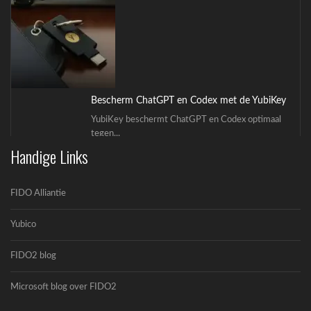
Bescherm ChatGPT en Codex met de YubiKey
YubiKey beschermt ChatGPT en Codex optimaal
tegen...
Handige Links
FIDO Alliantie
Yubico
FIDO2 blog
OpenAI en Yubico: De toekomst van veilige AI-
workflows
Microsoft blog over FIDO2
OpenAI en Yubico zijn een strategisch