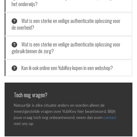
het onderwijs?
OpenAI en Yubico: De toekomst van veilige AI-
Wat is een sterke en veilige authenticatie oplossing voor
workflows
de overheid?
OpenAI en Yubico zijn een strategisch
partnerschap...
Wat is een sterke en veilige authenticatie oplossing voor
gebruik binnen de zorg?
Kan ik ook online een YubiKey kopen in een webshop?
5 misverstanden over YubiKeys (en waarom ze
Toch nog vragen?
niet kloppen)
Natuurlijk is elke situatie anders en worden alleen de
De adoptie van passkeys en hardware security...
meestgestelde vragen over YubiKey hier beantwoord. Blijft
jouw vraag toch nog onbeantwoord, neem dan even
contact
met ons op.