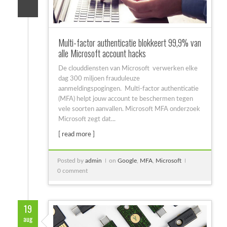
Multi-factor authenticatie blokkeert 99,9% van
alle Microsoft account hacks
De clouddiensten van Microsoft verwerken elke
dag 300 miljoen frauduleuze
aanmeldingspogingen. Multi-factor authenticatie
(MFA) helpt jouw account te beschermen tegen
vele soorten aanvallen. Microsoft MFA onderzoek
Microsoft zegt dat...
[ read more ]
Posted by
admin
on
Google
,
MFA
,
Microsoft
0 comment
19
aug