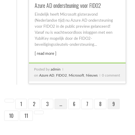
Azure AD ondersteuning voor FIDO2
OpenAI en Yubico: De toekomst van veilige AI-
Eindelijk heeft Microsoft gisteravond
workflows
(Nederlandse tijd) nu Azure AD ondersteuning
OpenAI en Yubico zijn een strategisch
voor FIDO2 in de public preview gelanceerd!
partnerschap...
Vanaf nu is wachtwoordloos inloggen met een
YubiKey mogelijk door de FIDO2-
beveiligingssleutels-ondersteuning...
[ read more ]
Posted by
admin
on
Azure AD
,
FIDO2
,
Microsoft
,
Nieuws
0 comment
5 misverstanden over YubiKeys (en waarom ze
niet kloppen)
De adoptie van passkeys en hardware security...
1
2
3
…
6
7
8
9
10
11