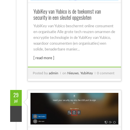
YubiKey van Yubico is de toekomst van
security in een sleutel opgesloten
YubiKey van Yubico beschermt online consument
en organisatie Alle grote tech reuzen omarmen de
encryptie technologie in de YubiKey van Yubico,
waardoor consumenten (en organisaties) een
solide, benaderbare manier...
[ read more ]
Posted by
admin
on
Nieuws
,
YubiKey
0 comment
29
jul