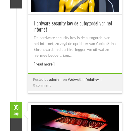
Hardware security key de autogordel van het
internet
De hardware security key is de autogordel van
het internet, zo zegt de oprichter van Yubico Stina
Ehrensvärd. In dit artikel leggen we uit wat ze
hiermee bedoelt. Een...
[ read more ]
Posted by
admin
on
WebAuthn
,
YubiKey
0 comment
05
sep