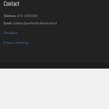
Contact
Telefoon:
070-3205009
Email:
yubikey@authenticatiesleutel.nl
Disclaimer
Privacy verklaring
5 misverstanden over YubiKeys (en waarom ze
niet kloppen)
De adoptie van passkeys en hardware security...
Passkeys nieuwe standaard in Entra ID