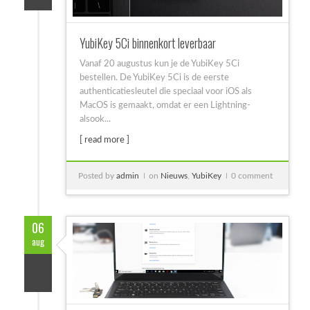
YubiKey 5Ci binnenkort leverbaar
Vanaf 20 augustus kun je de YubiKey 5Ci
bestellen. De YubiKey 5Ci is de eerste
authenticatiesleutel die speciaal voor iOS als
MacOS is gemaakt, omdat er een Lightning-
alsook...
[ read more ]
Posted by
admin
on
Nieuws
,
YubiKey
0 comment
06
aug