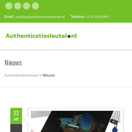
Email :
yubikey@authenticatiesleutel.nl
Telefoon :
070-3205009
Nieuws
Authenticatiesleutel
>
Nieuws
22
okt