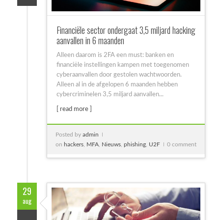
Financiële sector ondergaat 3,5 miljard hacking
aanvallen in 6 maanden
Alleen daarom is 2FA een must: banken en
financiële instellingen kampen met toegenomen
cyberaanvallen door gestolen wachtwoorden.
Alleen al in de afgelopen 6 maanden hebben
cybercriminelen 3,5 miljard aanvallen...
[ read more ]
Posted by
admin
on
hackers
,
MFA
,
Nieuws
,
phishing
,
U2F
0 comment
29
aug