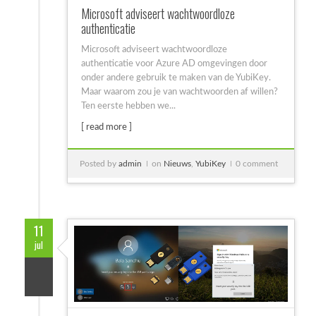
Microsoft adviseert wachtwoordloze
authenticatie
Microsoft adviseert wachtwoordloze
authenticatie voor Azure AD omgevingen door
onder andere gebruik te maken van de YubiKey.
Maar waarom zou je van wachtwoorden af willen?
Ten eerste hebben we...
[ read more ]
Posted by
admin
on
Nieuws
,
YubiKey
0 comment
11
jul