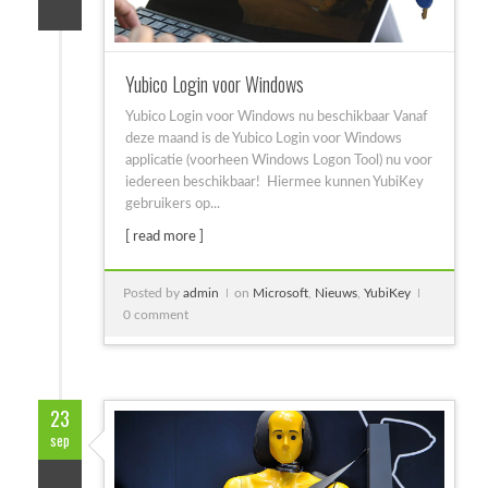
Yubico Login voor Windows
Yubico Login voor Windows nu beschikbaar Vanaf
deze maand is de Yubico Login voor Windows
applicatie (voorheen Windows Logon Tool) nu voor
iedereen beschikbaar! Hiermee kunnen YubiKey
gebruikers op...
[ read more ]
Posted by
admin
on
Microsoft
,
Nieuws
,
YubiKey
0 comment
23
sep