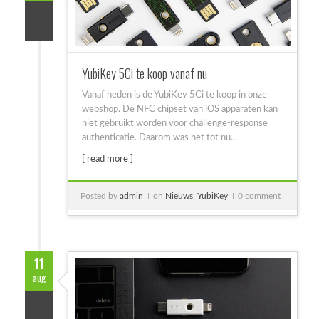
YubiKey 5Ci te koop vanaf nu
Vanaf heden is de YubiKey 5Ci te koop in onze
webshop. De NFC chipset van iOS apparaten kan
niet gebruikt worden voor challenge-response
authenticatie. Daarom was het tot nu...
[ read more ]
Posted by
admin
on
Nieuws
,
YubiKey
0 comment
11
aug