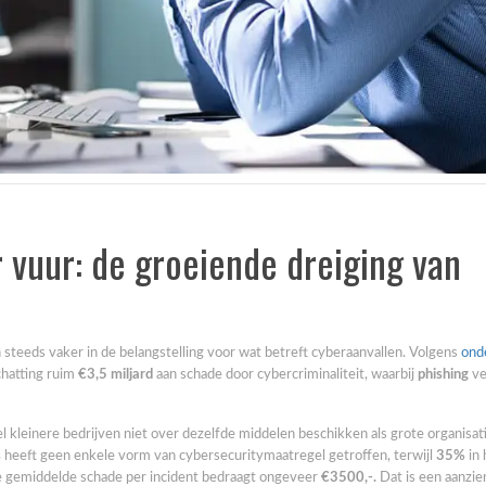
r vuur: de groeiende dreiging van
steeds vaker in de belangstelling voor wat betreft cyberaanvallen. Volgens
ond
chatting ruim
€3,5 miljard
aan schade door cybercriminaliteit, waarbij
phishing
ve
l kleinere bedrijven niet over dezelfde middelen beschikken als grote organisa
s
heeft geen enkele vorm van cybersecuritymaatregel getroffen, terwijl
35%
in 
De gemiddelde schade per incident bedraagt ongeveer
€3500,-.
Dat is een aanzien