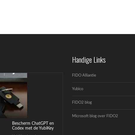
Cyberbeveiligingswet
(CBW): complete gids
voor bedrijven
Cyberbeveiligingswet
Handige Links
(CBW): wat betekent de
nieuwe wet...
FIDO Alliantie
Yubico
FIDO2 blog
Microsoft blog over FIDO2
Bescherm ChatGPT en
Codex met de YubiKey