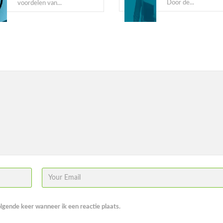
Door de...
voordelen van...
5 misverstanden over
YubiKeys (en waarom ze
niet kloppen)
De adoptie van passkeys en
hardware security...
Passkeys nieuwe
standaard in Entra ID
Microsoft zet een grote
stap richting een...
olgende keer wanneer ik een reactie plaats.