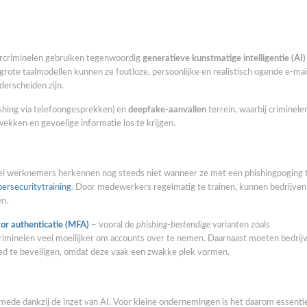
bercriminelen gebruiken tegenwoordig
generatieve kunstmatige intelligentie (AI)
rote taalmodellen kunnen ze foutloze, persoonlijke en realistisch ogende e-mai
derscheiden zijn.
shing via telefoongesprekken) en
deepfake-aanvallen
terrein, waarbij criminele
kken en gevoelige informatie los te krijgen.
eel werknemers herkennen nog steeds niet wanneer ze met een phishingpoging
bersecuritytraining
. Door medewerkers regelmatig te trainen, kunnen bedrijven
en.
tor authenticatie (MFA)
– vooral de
phishing-bestendige
varianten zoals
criminelen veel moeilijker om accounts over te nemen. Daarnaast moeten bedrijv
d te beveiligen, omdat deze vaak een zwakke plek vormen.
 mede dankzij de inzet van AI. Voor kleine ondernemingen is het daarom essenti