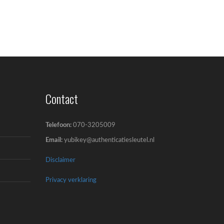
Contact
Telefoon:
070-3205009
Email:
yubikey@authenticatiesleutel.nl
Disclaimer
Privacy verklaring