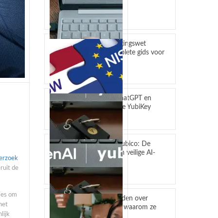
in Entra ID
juli 27, 2026
Cyberbeveiligingswet
(CBW): complete gids voor
bedrijven
juli 23, 2026
Bescherm ChatGPT en
Codex met de YubiKey
juli 14, 2026
OpenAI en Yubico: De
toekomst van veilige AI-
erzoek
workflows
ruit de
mei 4, 2026
ties om
5 misverstanden over
het
YubiKeys (en waarom ze
lijk
niet kloppen)