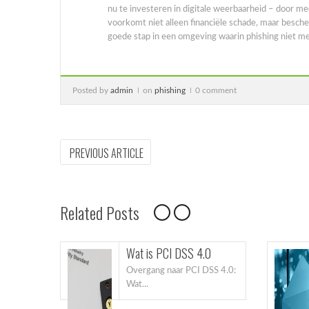
nu te investeren in digitale weerbaarheid – door me
voorkomt niet alleen financiële schade, maar besch
goede stap in een omgeving waarin phishing niet mee
Posted by
admin
on
phishing
0 comment
Bericht
PREVIOUS
PREVIOUS ARTICLE
ARTICLE:
navigatie
Related Posts
Wat is PCI DSS 4.0
maar
Overgang naar PCI DSS 4.0:
Wat...