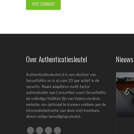
Over Authenticatiesleutel
Nieuws
Authenticatiesleutel.nl is een dochter van
SecurAbility en is al ruim 20 jaar actief in de
security. Naast adaptieve multi-factor
authenticatie van CensorNet voert SecurAbility
de volledige YubiKey lijn van Yubico via deze
website, om optimaal te kunnen voldoen aan de
informatiebehoefte van deze snel inzetbare,
direct veilige beveiligingssleutel.