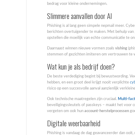
bedrag voor kleine ondernemingen.
Slimmere aanvallen door AI
Phishing is al lang geen simpele nepmail meer. Cy
berichten overtuigender te maken. Met behulp van g
opstellen die moeilijk van echte communicatie te on
Daarnaast winnen nieuwe vormen zoals
vishing
(phi
stemmen of gezichten imiteren om vertrouwen te we
Wat kun je als bedrijf doen?
De beste verdediging begint bij bewustwording. V
hebben, en een groot deel krijgt nooit verplichte
cy
risico op een succesvolle aanval aanzienlijk verklein
Ook technische maatregelen zijn cruciaal.
Multi-fac
beveiligingssleutels of passkeys – maakt het voor 
vergeten om ook hun
account-herstelprocessen
goe
Digitale weerbaarheid
Phishing is vandaag de dag geavanceerder dan ooit,