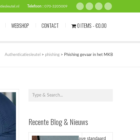
iesleutel.nl
Telefoon :
070-3205009
WEBSHOP
CONTACT
0 ITEMS
€0.00
Authenticatiesleutel
>
phishing
>
Phishing gevaar in het MKB
Recente Blog & Nieuws
Passkeys nieuwe standaard