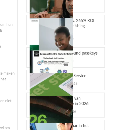
april 13, 2026
YubiKey MFA: 265% ROI
om hun
en ultieme phishing-
ls
bescherming
maart 24, 2026
n
Hardware-bound passkeys
maart 10, 2026
 te maken
YubiKey as a Service
 het
februari 12, 2026
De toekomst van
en niet
authenticatie in 2026
januari 16, 2026
Phishing gevaar in het
eel om