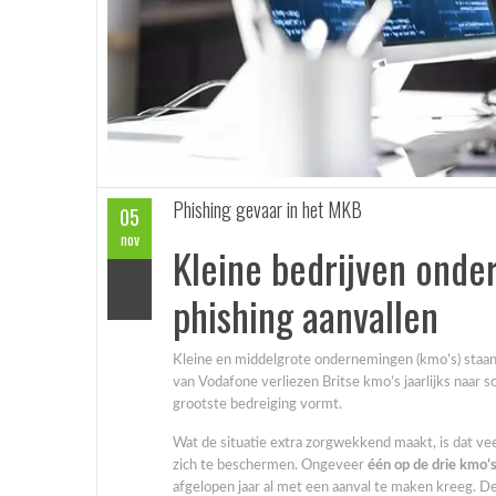
Phishing gevaar in het MKB
05
nov
Kleine bedrijven onde
phishing aanvallen
Kleine en middelgrote ondernemingen (kmo’s) staan 
van Vodafone verliezen Britse kmo’s jaarlijks naar s
grootste bedreiging vormt.
Wat de situatie extra zorgwekkend maakt, is dat vee
zich te beschermen. Ongeveer
één op de drie kmo’
afgelopen jaar al met een aanval te maken kreeg. 