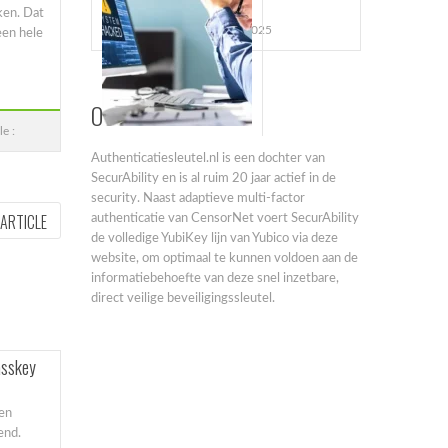
MKB
ken. Dat
november 5, 2025
een hele
Over ons
le :
Authenticatiesleutel.nl is een dochter van
SecurAbility en is al ruim 20 jaar actief in de
security. Naast adaptieve multi-factor
NEXT
 ARTICLE
authenticatie van CensorNet voert SecurAbility
ARTICLE:
de volledige YubiKey lijn van Yubico via deze
website, om optimaal te kunnen voldoen aan de
informatiebehoefte van deze snel inzetbare,
direct veilige beveiligingssleutel.
asskey
gen
end.