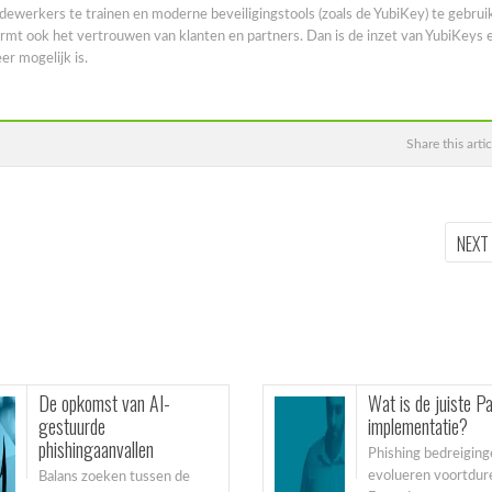
dewerkers te trainen en moderne beveiligingstools (zoals de YubiKey) te gebrui
ermt ook het vertrouwen van klanten en partners. Dan is de inzet van YubiKeys 
r mogelijk is.
Share this artic
NEXT
OpenAI en Yubico: De
toekomst van veilige AI-
workflows
OpenAI en Yubico zijn een
strategisch partnerschap...
De opkomst van AI-
Wat is de juiste P
gestuurde
implementatie?
phishingaanvallen
Phishing bedreigin
evolueren voortdur
Balans zoeken tussen de