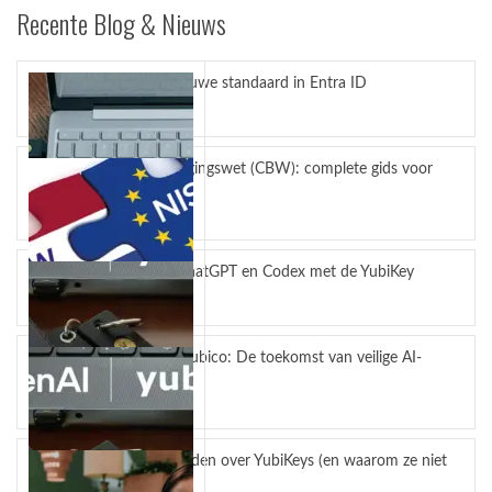
Recente Blog & Nieuws
Passkeys nieuwe standaard in Entra ID
juli 27, 2026
Cyberbeveiligingswet (CBW): complete gids voor
bedrijven
juli 23, 2026
Bescherm ChatGPT en Codex met de YubiKey
juli 14, 2026
OpenAI en Yubico: De toekomst van veilige AI-
workflows
mei 4, 2026
5 misverstanden over YubiKeys (en waarom ze niet
kloppen)