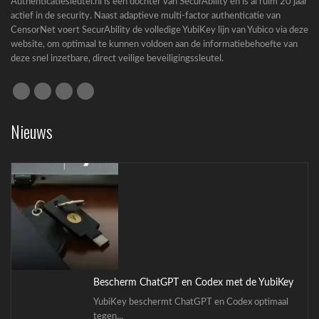
Authenticatiesleutel.nl is een dochter van SecurAbility en is al ruim 20 jaar
actief in de security. Naast adaptieve multi-factor authenticatie van
CensorNet voert SecurAbility de volledige YubiKey lijn van Yubico via deze
website, om optimaal te kunnen voldoen aan de informatiebehoefte van
deze snel inzetbare, direct veilige beveiligingssleutel.
Cyberbeveiligingswet (CBW): complete gids
voor bedrijven
Nieuws
Cyberbeveiligingswet (CBW): wat betekent de
nieuwe wet...
Bescherm ChatGPT en Codex met de YubiKey
YubiKey beschermt ChatGPT en Codex optimaal
tegen...