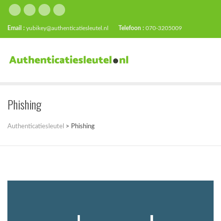
Email :
yubikey@authenticatiesleutel.nl
Telefoon :
070-3205009
Phishing
Authenticatiesleutel
>
Phishing