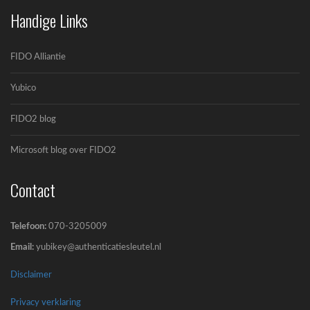
Handige Links
FIDO Alliantie
Yubico
FIDO2 blog
OpenAI en Yubico: De toekomst van veilige AI-
workflows
Microsoft blog over FIDO2
OpenAI en Yubico zijn een strategisch
partnerschap...
Contact
Telefoon:
070-3205009
Email:
yubikey@authenticatiesleutel.nl
Disclaimer
Privacy verklaring
5 misverstanden over YubiKeys (en waarom ze