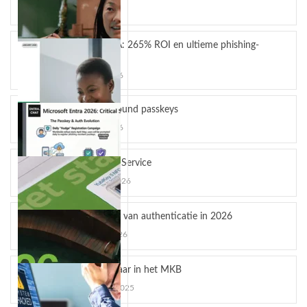
april 13, 2026
YubiKey MFA: 265% ROI en ultieme phishing-
bescherming
maart 24, 2026
Hardware-bound passkeys
maart 10, 2026
YubiKey as a Service
februari 12, 2026
OpenAI en Yubico: De toekomst van veilige AI-
De toekomst van authenticatie in 2026
workflows
januari 16, 2026
OpenAI en Yubico zijn een strategisch
partnerschap...
Phishing gevaar in het MKB
november 5, 2025