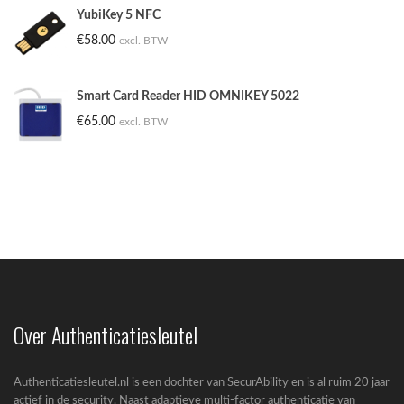
YubiKey 5 NFC
€
58.00
excl. BTW
5 misverstanden over YubiKeys (en waarom ze
niet kloppen)
Smart Card Reader HID OMNIKEY 5022
De adoptie van passkeys en hardware security...
€
65.00
excl. BTW
Passkeys nieuwe standaard in Entra ID
Microsoft zet een grote stap richting een...
Over Authenticatiesleutel
Authenticatiesleutel.nl is een dochter van SecurAbility en is al ruim 20 jaar
actief in de security. Naast adaptieve multi-factor authenticatie van