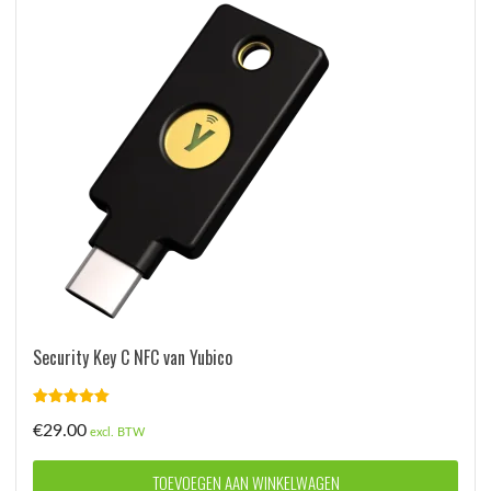
Security Key C NFC van Yubico
Gewaardeerd
€
29.00
5.00
uit 5
excl. BTW
TOEVOEGEN AAN WINKELWAGEN