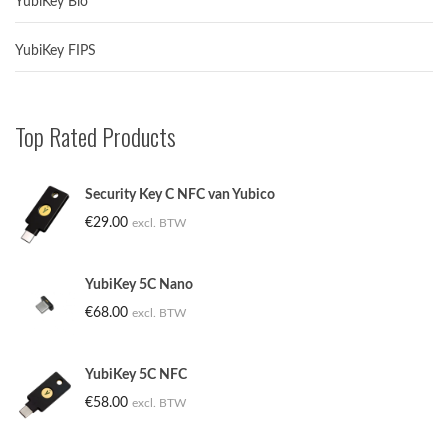
YubiKey Bio
YubiKey FIPS
Top Rated Products
Security Key C NFC van Yubico
€
29.00
excl. BTW
OpenAI en Yubico: De toekomst van veilige AI-
YubiKey 5C Nano
workflows
€
68.00
excl. BTW
OpenAI en Yubico zijn een strategisch
partnerschap...
YubiKey 5C NFC
€
58.00
excl. BTW