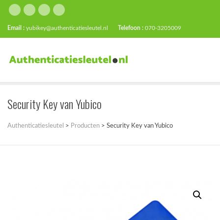
Email :
yubikey@authenticatiesleutel.nl
Telefoon :
070-3205009
Security Key van Yubico
Authenticatiesleutel
>
Producten
>
Security Key van Yubico