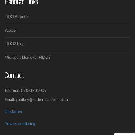
Handige Links
FIDO Alliantie
Yubico
FIDO2 blog
OpenAI en Yubico: De toekomst van veilige AI-
workflows
Microsoft blog over FIDO2
OpenAI en Yubico zijn een strategisch
partnerschap...
Contact
Telefoon:
070-3205009
Email:
yubikey@authenticatiesleutel.nl
Disclaimer
Privacy verklaring
5 misverstanden over YubiKeys (en waarom ze
niet kloppen)