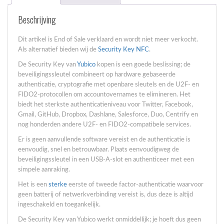
Beschrijving
Dit artikel is End of Sale verklaard en wordt niet meer verkocht.
Als alternatief bieden wij de
Security Key NFC
.
De Security Key van
Yubico
kopen is een goede beslissing; de
beveiligingssleutel combineert op hardware gebaseerde
authenticatie, cryptografie met openbare sleutels en de U2F- en
FIDO2-protocollen om accountovernames te elimineren. Het
biedt het sterkste authenticatieniveau voor Twitter, Facebook,
Gmail, GitHub, Dropbox, Dashlane, Salesforce, Duo, Centrify en
nog honderden andere U2F- en FIDO2-compatibele services.
Er is geen aanvullende software vereist en de authenticatie is
eenvoudig, snel en betrouwbaar. Plaats eenvoudigweg de
beveiligingssleutel in een USB-A-slot en authenticeer met een
simpele aanraking.
Het is een
sterke
eerste of tweede factor-authenticatie waarvoor
geen batterij of netwerkverbinding vereist is, dus deze is altijd
ingeschakeld en toegankelijk.
De Security Key van Yubico werkt onmiddellijk; je hoeft dus geen