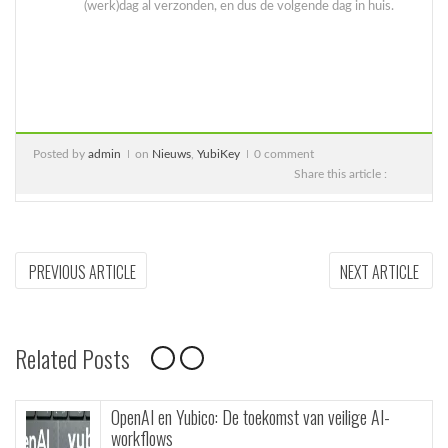
(werk)dag al verzonden, en dus de volgende dag in huis.
Posted by
admin
on
Nieuws
,
YubiKey
0 comment
Share this article :
Bericht
PREVIOUS
NEX
PREVIOUS ARTICLE
NEXT ARTICLE
ARTICLE:
ARTI
navigatie
Related Posts
OpenAI en Yubico: De toekomst van veilige AI-
workflows