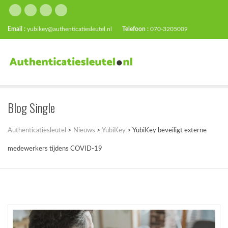
Email :
yubikey@authenticatiesleutel.nl
Telefoon :
070-3205009
Blog Single
Authenticatiesleutel
>
Nieuws
>
YubiKey
>
YubiKey beveiligt externe
medewerkers tijdens COVID-19