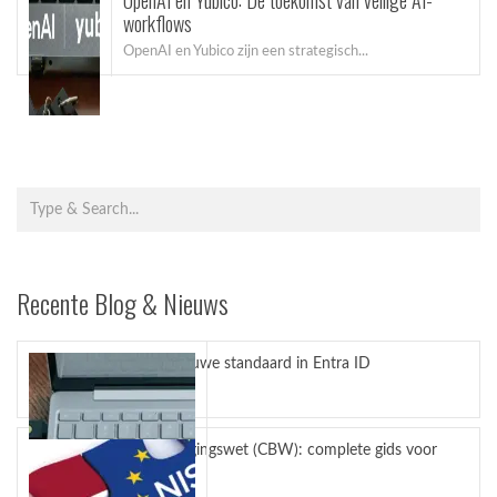
OpenAI en Yubico: De toekomst van veilige AI-
workflows
OpenAI en Yubico zijn een strategisch...
Recente Blog & Nieuws
Passkeys nieuwe standaard in Entra ID
juli 27, 2026
Cyberbeveiligingswet (CBW): complete gids voor
bedrijven