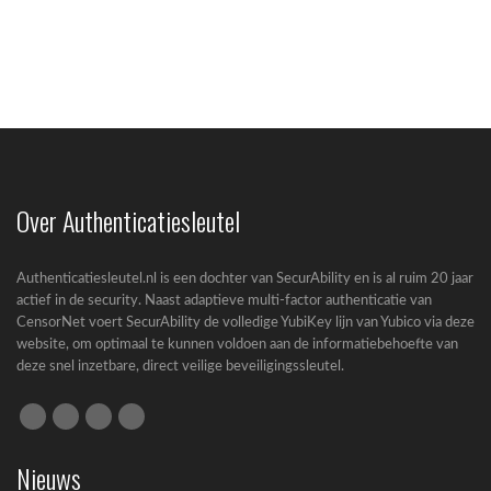
Passkeys nieuwe standaard in Entra ID
Microsoft zet een grote stap richting een...
Over Authenticatiesleutel
Authenticatiesleutel.nl is een dochter van SecurAbility en is al ruim 20 jaar
actief in de security. Naast adaptieve multi-factor authenticatie van
CensorNet voert SecurAbility de volledige YubiKey lijn van Yubico via deze
website, om optimaal te kunnen voldoen aan de informatiebehoefte van
deze snel inzetbare, direct veilige beveiligingssleutel.
Cyberbeveiligingswet (CBW): complete gids
voor bedrijven
Nieuws
Cyberbeveiligingswet (CBW): wat betekent de