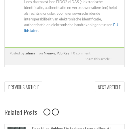
Lees daarnaast hoe FIDO2 eIDAS (elektronische
identificatie, authenticatie en vertrouwensdiensten) helpt
als rechtsgrondslag voor grensoverschrijdende
interoperabiliteit van elektronische identificatie,
authenticatie en elektronische handtekeningen tussen
EU-
lidstaten
.
Posted by
admin
on
Nieuws
,
YubiKey
0 comment
Share this article :
Bericht
PREVIOUS
NEX
PREVIOUS ARTICLE
NEXT ARTICLE
ARTICLE:
ARTI
navigatie
Related Posts