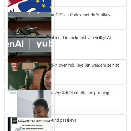
juli 23, 2026
Bescherm ChatGPT en Codex met de YubiKey
juli 14, 2026
OpenAI en Yubico: De toekomst van veilige AI-
workflows
mei 4, 2026
5 misverstanden over YubiKeys (en waarom ze niet
kloppen)
april 13, 2026
YubiKey MFA: 265% ROI en ultieme phishing-
bescherming
maart 24, 2026
Hardware-bound passkeys
maart 10, 2026