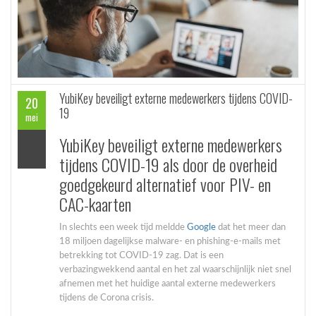
YubiKey beveiligt externe medewerkers tijdens COVID-
20
19
mei
YubiKey beveiligt externe medewerkers
tijdens COVID-19 als door de overheid
goedgekeurd alternatief voor PIV- en
CAC-kaarten
In slechts een week tijd meldde
Google
dat het meer dan
18 miljoen dagelijkse malware- en phishing-e-mails met
betrekking tot COVID-19 zag. Dat is een
verbazingwekkend aantal en het zal waarschijnlijk niet snel
afnemen met het huidige aantal externe medewerkers
tijdens de Corona crisis.