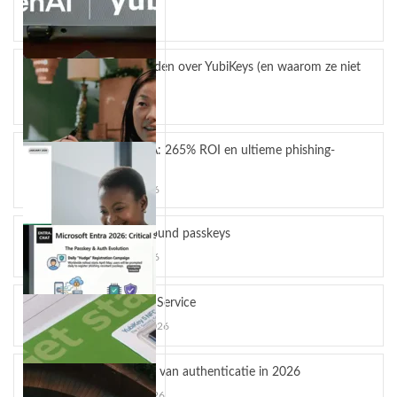
mei 4, 2026
5 misverstanden over YubiKeys (en waarom ze niet
kloppen)
april 13, 2026
YubiKey MFA: 265% ROI en ultieme phishing-
bescherming
maart 24, 2026
Hardware-bound passkeys
maart 10, 2026
YubiKey as a Service
februari 12, 2026
OpenAI en Yubico: De toekomst van veilige AI-
De toekomst van authenticatie in 2026
workflows
januari 16, 2026