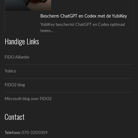
Bescherm ChatGPT en Codex met de YubiKey
YubiKey beschermt ChatGPT en Codex optimaal
tegen...
Handige Links
FIDO Alliantie
Yubico
FIDO2 blog
OpenAI en Yubico: De toekomst van veilige AI-
workflows
Microsoft blog over FIDO2
OpenAI en Yubico zijn een strategisch
partnerschap...
Contact
Telefoon:
070-3205009