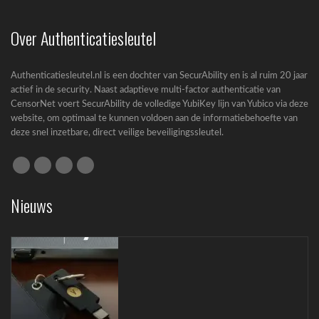
Passkeys nieuwe standaard in Entra ID
Microsoft zet een grote stap richting een...
Over Authenticatiesleutel
Authenticatiesleutel.nl is een dochter van SecurAbility en is al ruim 20 jaar
actief in de security. Naast adaptieve multi-factor authenticatie van
CensorNet voert SecurAbility de volledige YubiKey lijn van Yubico via deze
website, om optimaal te kunnen voldoen aan de informatiebehoefte van
deze snel inzetbare, direct veilige beveiligingssleutel.
Cyberbeveiligingswet (CBW): complete gids
voor bedrijven
Nieuws
Cyberbeveiligingswet (CBW): wat betekent de
nieuwe wet...