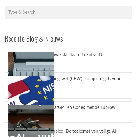
Recente Blog & Nieuws
Passkeys nieuwe standaard in Entra ID
juli 27, 2026
Cyberbeveiligingswet (CBW): complete gids voor
bedrijven
juli 23, 2026
Bescherm ChatGPT en Codex met de YubiKey
juli 14, 2026
OpenAI en Yubico: De toekomst van veilige AI-
workflows