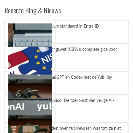
Recente Blog & Nieuws
Passkeys nieuwe standaard in Entra ID
juli 27, 2026
Cyberbeveiligingswet (CBW): complete gids voor
bedrijven
juli 23, 2026
Bescherm ChatGPT en Codex met de YubiKey
juli 14, 2026
OpenAI en Yubico: De toekomst van veilige AI-
workflows
mei 4, 2026
5 misverstanden over YubiKeys (en waarom ze niet