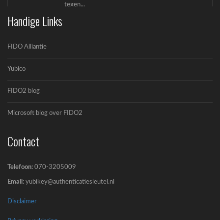
tegen...
Handige Links
FIDO Alliantie
Yubico
FIDO2 blog
OpenAI en Yubico: De toekomst van veilige AI-
workflows
Microsoft blog over FIDO2
OpenAI en Yubico zijn een strategisch
partnerschap...
Contact
Telefoon:
070-3205009
Email:
yubikey@authenticatiesleutel.nl
Disclaimer