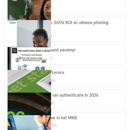
kloppen)
april 13, 2026
YubiKey MFA: 265% ROI en ultieme phishing-
bescherming
maart 24, 2026
Hardware-bound passkeys
maart 10, 2026
YubiKey as a Service
februari 12, 2026
OpenAI en Yubico: De toekomst van veilige AI-
De toekomst van authenticatie in 2026
workflows
januari 16, 2026
OpenAI en Yubico zijn een strategisch
partnerschap...
Phishing gevaar in het MKB
november 5, 2025