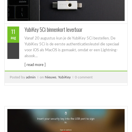
YubiKey 5Ci binnenkort leverbaar
11
aug
Vanaf 20 augustus kun je de YubiKey 5Ci bestellen. De
YubiKey 5Ci is de eerste authenticatiesleutel die speciaal
voor iOS als MacOS is gemaakt, omdat er een Lightning-
alsook...
[ read more ]
Posted by
admin
on
Nieuws
,
YubiKey
0 comment