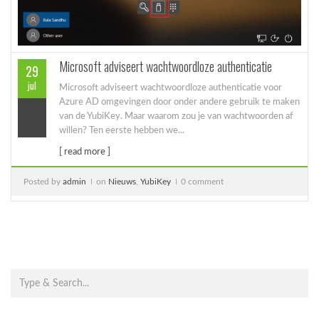
Microsoft adviseert wachtwoordloze authenticatie
29
jul
Microsoft adviseert wachtwoordloze authenticatie voor
Azure AD omgevingen door onder andere gebruik te maken
van de YubiKey. Maar waarom zou je van wachtwoorden af
willen? Ten eerste hebben we...
[ read more ]
Posted by
admin
on
Nieuws
,
YubiKey
0 comment