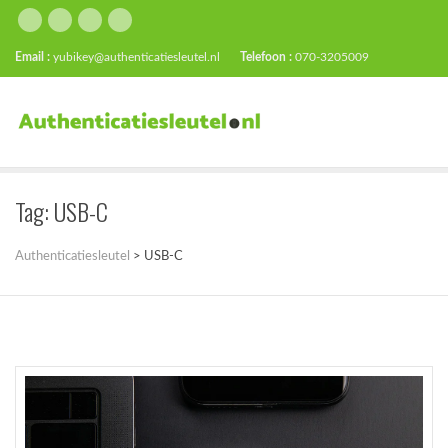
Email :
yubikey@authenticatiesleutel.nl
Telefoon :
070-3205009
Tag:
USB-C
Authenticatiesleutel
>
USB-C